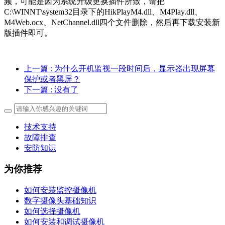
频，可能是因为系统升级更换插件所致，请把
C:\WINNT\system32目录下的HikPlayM4.dll、M4Play.dll、
M4Web.ocx、NetChannel.dll四个文件删除，然后再下载安装新
版插件即可。
上一篇
: 为什么开机监视一段时间后，显示器出现屏幕
保护或者黑屏？
下一篇
: 没有了
技术支持
故障排查
安防知识
为你推荐
如何安装监控摄像机
数字摄像头基础知识
如何选择摄像机
如何安装和调试摄像机