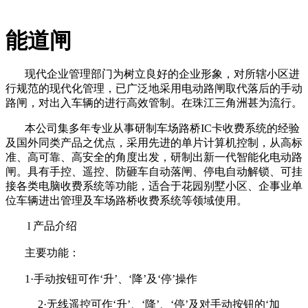
能道闸
现代企业管理部门为树立良好的企业形象，对所辖小区进
行规范的现代化管理，已广泛地采用电动路闸取代落后的手动
路闸，对出入车辆的进行高效管制。在珠江三角洲甚为流行。
本公司集多年专业从事研制车场路桥IC卡收费系统的经验
及国外同类产品之优点，采用先进的单片计算机控制，从高标
准、高可靠、高安全的角度出发，研制出新一代智能化电动路
闸。具有手控、遥控、防砸车自动落闸、停电自动解锁、可挂
接各类电脑收费系统等功能，适合于花园别墅小区、企事业单
位车辆进出管理及车场路桥收费系统等领域使用。
l
产品介绍
主要功能：
1
·手动按钮可作‘升’、‘降’及‘停’操作
2
·无线遥控可作‘升’、‘降’、‘停’及对手动按钮的‘加