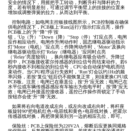
安全的情况下，用摇把手工转动，判断升杆与降杆的力
度，若有明显差别，可通过调节平衡臂上的挂接的位置来
增加或调整弹簧的拉力，从而达到平衡。
控制电路：如电闸主控板接线图所示，PCB控制板在确保
供电的情况下，PCB板上‘Run(运行)’指示灯应点亮，操作
PCB板上的‘升’‘降’‘停’按
钮，‘Up（升）’‘Down（降）’‘Stop（停）’灯应点亮，电闸
应作相应动作。电闸作升闸动作时，固态继电器驱动指示
灯‘Motor（电机）’应点亮；作降闸动作时，‘Motor’及换向
继电器驱动指示灯‘Relay（继电器）’应同时点亮
（‘Relay’亮度较弱），换向继电器应有吸合动作。升降过
程中，PCB板接收霍尔传感器的到位信号而结束动作。若6
秒内接收不到相应的到位信号，CPU会自动保护电机而结
束动作。当CPU程序运行失效时，‘Run’灯会以约1Hz的频
率闪烁，若按‘复位’钮后仍不能恢复正常，则须更换CPU或
PCB板。注意：电闸已在垂直位，按‘升’应无效；电闸已在
水平位或车辆传感器感应有车输出为低电平时，按‘降’应无
效；电闸已外接遥控接收器，遥控已作操作而锁定了手动
按钮亦会使‘升’‘降’无效。
如果将右向电道改成左向，或左向改成右向时，将杆座
板旋转90º把电机红色+电容线和黄色+电容线对换，把霍尔
传感器线对换，再把弹簧装到另一边的相应孔位，即可。
保险丝：PCB上保险丝为220V2A，熔断后应更换同规格
的保险丝。反复熔断应查明原因。若接有大功率的通道红