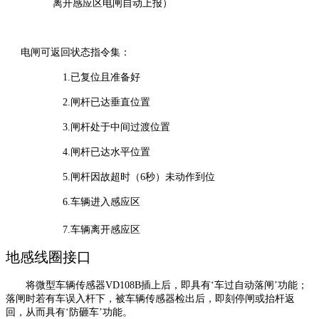
离开感应区电闸自动上报）
电闸可返回状态指令集：
1.
已复位且准备好
2.
闸杆已达垂直位置
3.
闸杆处于中间过渡位置
4.
闸杆已达水平位置
5.
闸杆因故超时（6秒）未动作到位
6.
车辆进入感应区
7.
车辆离开感应区
地感线圈接口
将微型车辆传感器VD108B插上后，即具有‘车过自动落闸’功能；
落闸时若有车误入杆下，被车辆传感器检出后，即刻停闸或抬杆返
回，从而具有‘防砸车’功能。