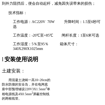
到外力阻挡后，便会自动起杆，减免因失误带来的损伤；
技术指标：
工作电源：AC220V 70W 升降时间：1.5至6秒可
选
工作温度：-20℃至+85℃ 闸杆长度：1至6米可选
工作湿度：5％至95％ 箱体尺寸：
340X290X1025mm
l
安装使用说明
土建安装：
用混凝土浇铸一高10
~
20cm
的
防水防撞的安全岛，并在电闸底
2
座中部预埋铺设220V3X1.5mm
单
2
相电源线及4X0.5mm
屏蔽控制线
的两根线管。