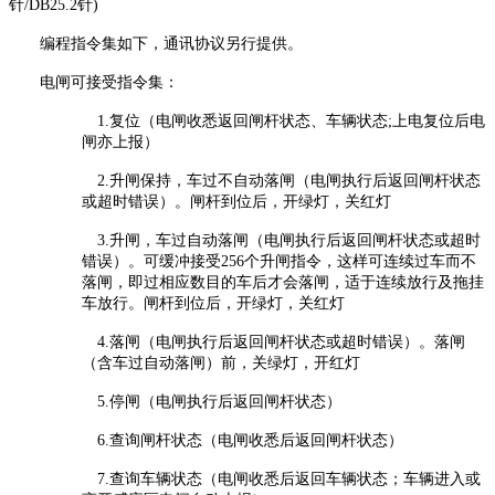
针/DB25.2针)
编程指令集如下，通讯协议另行提供。
电闸可接受指令集：
1.
复位（电闸收悉返回闸杆状态、车辆状态;上电复位后电
闸亦上报）
2.
升闸保持，车过不自动落闸（电闸执行后返回闸杆状态
或超时错误）。闸杆到位后，开绿灯，关红灯
3.
升闸，车过自动落闸（电闸执行后返回闸杆状态或超时
错误）。可缓冲接受256个升闸指令，这样可连续过车而不
落闸，即过相应数目的车后才会落闸，适于连续放行及拖挂
车放行。闸杆到位后，开绿灯，关红灯
4.
落闸（电闸执行后返回闸杆状态或超时错误）。落闸
（含车过自动落闸）前，关绿灯，开红灯
5.
停闸（电闸执行后返回闸杆状态）
6.
查询闸杆状态（电闸收悉后返回闸杆状态）
7.
查询车辆状态（电闸收悉后返回车辆状态；车辆进入或