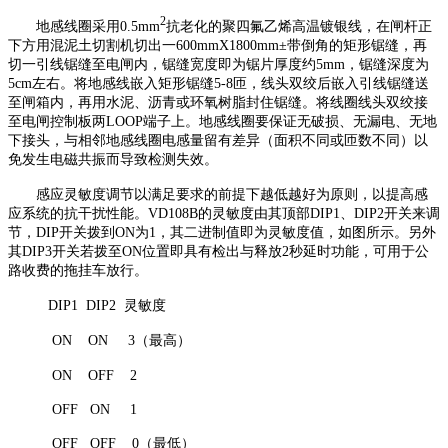
2
地感线圈采用0.5mm
抗老化的聚四氟乙烯高温镀银线，在闸杆正
下方用混泥土切割机切出一600mmX1800mm±带倒角的矩形锯缝，再
切一引线锯缝至电闸内，锯缝宽度即为锯片厚度约5mm，锯缝深度为
5cm左右。将地感线嵌入矩形锯缝5-8匝，线头双绞后嵌入引线锯缝送
至闸箱内，再用水泥、沥青或环氧树脂封住锯缝。将线圈线头双绞接
至电闸控制板两LOOP端子上。地感线圈要保证无破损、无漏电、无地
下接头，与相邻地感线圈电感量留有差异（面积不同或匝数不同）以
免发生电磁共振而导致检测失效。
感应灵敏度调节以满足要求的前提下越低越好为原则，以提高感
应系统的抗干扰性能。VD108B的灵敏度由其顶部DIP1、DIP2开关来调
节，DIP开关拨到ON为1，其二进制值即为灵敏度值，如图所示。另外
其DIP3开关若拨至ON位置即具有检出与释放2秒延时功能，可用于公
路收费的拖挂车放行。
DIP1 DIP2
灵敏度
ON ON 3
（最高）
ON OFF 2
OFF ON 1
OFF OFF 0
（最低）