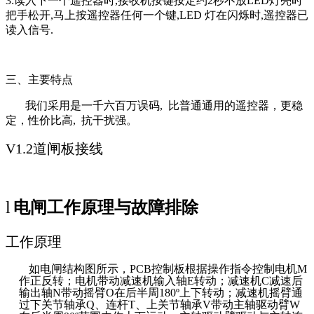
3:
读入下一个遥控器时,接收机按键按定约2秒不放LED灯亮时
把手松开,马上按遥控器任何一个键,LED 灯在闪烁时,遥控器已
读入信号.
三、主要特点
我们采用是一千六百万误码, 比普通通用的遥控器，更稳
定，性价比高, 抗干扰强。
V1.2
道闸板接线
l
电闸工作原理与故障排除
工作原理
如电闸结构图所示，PCB控制板根据操作指令控制电机M
作正反转；电机带动减速机输入轴E转动；减速机C减速后
输出轴N带动摇臂O在后半周180º上下转动；减速机摇臂通
过下关节轴承Q、连杆T、上关节轴承V带动主轴驱动臂W