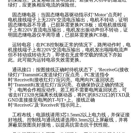
绿灯，应更换相应电流的保险丝。
固态继电器：当固态继电器驱动指示灯‘Motor’点亮时，
电机接线端子上无220V交流电压输出，电机不转动，证明
固态继电器不导通，已损坏需更换PCB板；或电机接线端
子上有220V直流电压输出，电机发出振动声但不转动，证
明固态继电器仅半周导通，已损坏需更换PCB板。
运转电容：在PCB控制板正常的情况下，路闸动作时，电
机接线端子上有220V交流电压输出，电机发出嗡嗡电流声
但不转动或转动无力，即使在无皮带空载的情况下亦如
此。此可能为运转电容失效需更换。
通讯接口：按图接线正确时待机状态下，‘ReceiveG(接收
绿灯)’‘TransmitG(发送绿灯)’应点亮，PC发送指令
时‘ReceiveR(接收红灯)’应闪亮。电闸向PC返回状态
时‘TransmitR(发送红灯)’应闪亮。在确保协议正确的情况
下，电闸会作相应动作。若工程不需要电闸返回状态，可
省去HT232B光隔离长线驱动器，将PC的RS232口的TXD及
GND直接接至电闸的T-与T+上。接线正确
时‘ReceiveG’及‘ReceiveR’指示同上。
工程布线：电源线请用3芯1.5mm2以上电力线，并保证接
好地线。控制线与通讯线请选用0.3mm2以上屏蔽线，并将
屏蔽层按图良好接地，以提高抗雷击抗干扰性能。