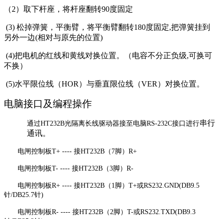
（2）取下杆座，将杆座翻转90度固定
(3)
松掉弹簧，平衡臂，将平衡臂翻转180度固定,把弹簧挂到
另外一边(相对与原先的位置)
(4)
把电机的红线和黄线对换位置。（电容不分正负级,可换可
不换）
(5)
水平限位线（HOR）与垂直限位线（VER）对换位置。
电脑接口及编程操作
串行
通过HT232B光隔离长线驱动器接至电脑RS-232C接口进行
通讯。
电闸控制板T+ ---- 接HT232B（7脚）R+
电闸控制板T- ---- 接HT232B（3脚）R-
电闸控制板R+ ---- 接HT232B（1脚）T+或RS232.GND(DB9.5
针/DB25.7针)
电闸控制板R- ---- 接HT232B（2脚）T-或RS232.TXD(DB9.3