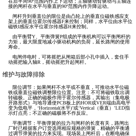
在后半周90º范围内作上下运动；主轴驱动臂驱动与主轴连
接的闸杆在水平与垂直的90º范围内作升降运动。
闸杆升到垂直位的限位是由凸轮上的垂直位磁铁感应支
架上的垂直位霍尔传感器F来控制；同样，水平位由水平位
磁铁I感应水平位霍尔传感器H来控制。
由平衡臂Y、平衡弹簧P组成的平衡机构可以平衡闸杆的
力矩，最大限度地减小驱动机构的负荷，延长路闸的使用
寿命。
电闸停电时，可将摇把从闸箱后部小孔中插入，套住手
动摇把输入轴R，摇动摇把升起闸杆。
维护与故障排除
限位调节：如果闸杆不水平或不垂直，可推动水平位磁
铁或垂直位磁铁调整限位位置。注意：不可将磁铁取出调
转磁极。正确的磁极作用于霍尔传感器，其输出（集电极
开路形式）与地导通使PCB板上的HOR或VER端由高电平
变为低电平，‘Horizontal(水平)’或‘Vertical（垂直）’LED指
示灯点亮；不正确的磁极将不作反应。
平衡调节：平衡弹簧的拉力与闸杆的长度有关，路闸出
厂时已根据客户订货选用相应规格的弹簧，精确的平衡通
过调节弹簧的拉力来实现。现场装上闸杆后，在断电确保