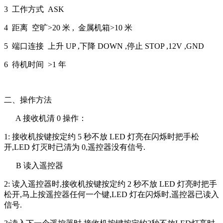
3
工作方式 ASK
4
距离 空旷>20 米 , 金属机箱>10 米
5
端口连接 上升 UP ,下降 DOWN ,停止 STOP ,12V ,GND
6
待机时间 >1 年
二、操作方法
A
接收机清 0 操作：
1:
接收机按键按定约 5 秒不放 LED 灯亮在闪烁时把手松
开,LED 灯灭时已清为 0,遥控器没有信号.
B
读入遥控器
2:
读入遥控器时,接收机按键按定约 2 秒不放 LED 灯亮时把手
松开,马上按遥控器任何一个键,LED 灯在闪烁时,遥控器已读入
信号.