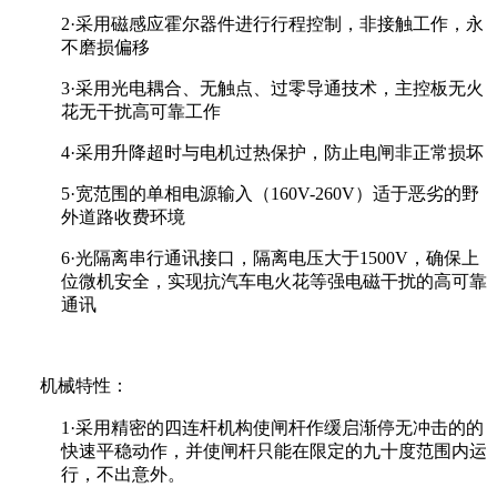
2
·采用磁感应霍尔器件进行行程控制，非接触工作，永
不磨损偏移
3
·采用光电耦合、无触点、过零导通技术，主控板无火
花无干扰高可靠工作
4
·采用升降超时与电机过热保护，防止电闸非正常损坏
5
·宽范围的单相电源输入（160V-260V）适于恶劣的野
外道路收费环境
6
·光隔离串行通讯接口，隔离电压大于1500V，确保上
位微机安全，实现抗汽车电火花等强电磁干扰的高可靠
通讯
机械特性：
1
·采用精密的四连杆机构使闸杆作缓启渐停无冲击的的
快速平稳动作，并使闸杆只能在限定的九十度范围内运
行，不出意外。