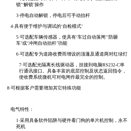
锁’‘解锁’操作
3
·停电自动解锁，停电后可手动抬杆
4
·具有便于维护与调试的‘自检模式’
5
·可选配车辆传感器，使具有‘车过自动落闸’‘防砸
车’或‘冲闸自动抬杆’功能
6
·可选配专为道路收费而增设的顶蓬及通道两对红绿灯
7
·可选配光隔离长线驱动器，挂接到电脑RS232-C串
行通讯接口。具备丰富的底层控制及状态返回指令，
使收费系统微机可对电闸作最完全的控制。
8
·可根据客户需要增加其它特殊功能
电气特性：
1
·采用具备软件陷阱与硬件看门狗的单片机控制，永不
死机