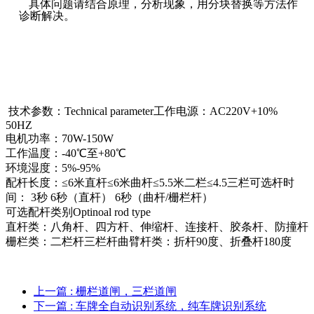
具体问题请结合原理，分析现象，用分块替换等方法作
诊断解决。
技术参数：Technical parameter工作电源：AC220V+10%
50HZ
电机功率：70W-150W
工作温度：-40℃至+80℃
环境湿度：5%-95%
配杆长度：≤6米直杆≤6米曲杆≤5.5米二栏≤4.5三栏可选杆时
间： 3秒 6秒（直杆） 6秒（曲杆/栅栏杆）
可选配杆类别Optinoal rod type
直杆类：八角杆、四方杆、伸缩杆、连接杆、胶条杆、防撞杆
栅栏类：二栏杆三栏杆曲臂杆类：折杆90度、折叠杆180度
上一篇
: 栅栏道闸，三栏道闸
下一篇
: 车牌全自动识别系统，纯车牌识别系统